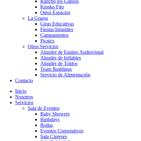
Rancho los Gansos
Kiosko Fito
Otros Espacios
La Granja
Giras Educativas
Fiestas Infantiles
Campamentos
Picnics
Otros Servicios
Alquiler de Equipo Audiovisual
Alquiler de Inflables
Alquiler de Toldos
Team Buildings
Servicio de Alimentación
Contacto
Inicio
Nosotros
Servicios
Sala de Eventos
Baby Showers
Birthdays
Bodas
Eventos Corporativos
Sala Cipreses