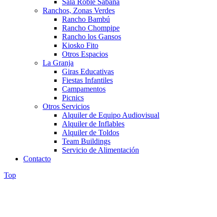
Sala Roble Sabana
Ranchos, Zonas Verdes
Rancho Bambú
Rancho Chompipe
Rancho los Gansos
Kiosko Fito
Otros Espacios
La Granja
Giras Educativas
Fiestas Infantiles
Campamentos
Picnics
Otros Servicios
Alquiler de Equipo Audiovisual
Alquiler de Inflables
Alquiler de Toldos
Team Buildings
Servicio de Alimentación
Contacto
Top