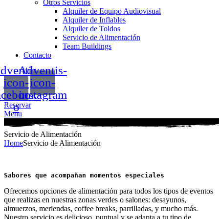
Otros Servicios
Alquiler de Equipo Audiovisual
Alquiler de Inflables
Alquiler de Toldos
Servicio de Alimentación
Team Buildings
Contacto
dventis-
Adventis-
icon-
icon-
acebook-
instagram
o
Reservar
Menu
Servicio de Alimentación
Home
Servicio de Alimentación
Sabores que acompañan momentos especiales
Ofrecemos opciones de alimentación para todos los tipos de eventos
que realizas en nuestras zonas verdes o salones: desayunos,
almuerzos, meriendas, coffee breaks, parrilladas, y mucho más.
Nuestro servicio es delicioso, puntual y se adapta a tu tipo de