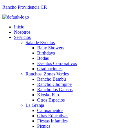
Rancho Providencia CR
Inicio
Nosotros
Servicios
Sala de Eventos
Baby Showers
Birthdays
Bodas
Eventos Corporativos
Graduaciones
Ranchos, Zonas Verdes
Rancho Bambú
Rancho Chompipe
Rancho los Gansos
Kiosko Fito
Otros Espacios
La Granja
Campamentos
Giras Educativas
Fiestas Infantiles
Picnics