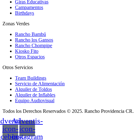
Giras Educativas
Campamentos
Birthdays
Zonas Verdes
Rancho Bambú
Rancho los Gansos
Rancho Chompipe
Kiosko Fito
Otros Espacios
Otros Servicios
Team Buildings
Servicio de Alimentación
Alquiler de Toldos
Alquiler de Inflables
Equipo Audiovisual
Todos los Derechos Reservados © 2025. Rancho Providencia CR.
dventis-
Adventis-
icon-
icon-
acebook-
instagram