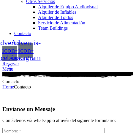
Otros Servicios
Alquiler de Equipo Audiovisual
Alquiler de Inflables
Alquiler de Toldos
Servicio de Alimentación
Team Buildings
Contacto
dventis-
Adventis-
icon-
icon-
acebook-
instagram
o
Reservar
Menu
Contacto
Home
Contacto
Envíanos un Mensaje
Contáctenos vía whatsapp o através del siguiente formulario: