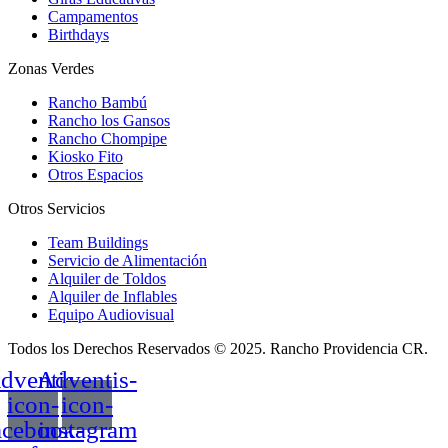
Campamentos
Birthdays
Zonas Verdes
Rancho Bambú
Rancho los Gansos
Rancho Chompipe
Kiosko Fito
Otros Espacios
Otros Servicios
Team Buildings
Servicio de Alimentación
Alquiler de Toldos
Alquiler de Inflables
Equipo Audiovisual
Todos los Derechos Reservados © 2025. Rancho Providencia CR.
dventis-
Adventis-
icon-
icon-
acebook-
instagram