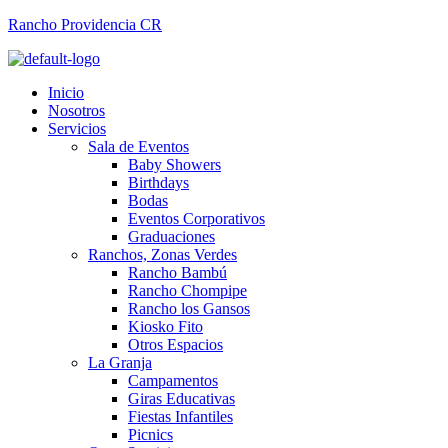
Rancho Providencia CR
Inicio
Nosotros
Servicios
Sala de Eventos
Baby Showers
Birthdays
Bodas
Eventos Corporativos
Graduaciones
Ranchos, Zonas Verdes
Rancho Bambú
Rancho Chompipe
Rancho los Gansos
Kiosko Fito
Otros Espacios
La Granja
Campamentos
Giras Educativas
Fiestas Infantiles
Picnics