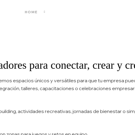
HOME
EVENTOS CORPORATIVOS
adores para conectar, crear y c
emos espacios únicos y versátiles para que tu empresa pued
egración, talleres, capacitaciones o celebraciones empresari
uilding, actividades recreativas, jornadas de bienestar o simp
on zonas para juegos y retos en equipo