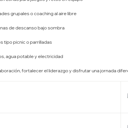
des grupales o coaching al aire libre
zonas de descanso bajo sombra
tipo picnic o parrilladas
, agua potable y electricidad
aboración, fortalecer el liderazgo y disfrutar una jornada dif