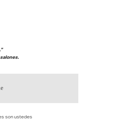
.”
 salones.
le
nes son ustedes